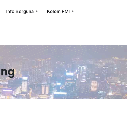
Info Berguna
Kolom PMI
ong