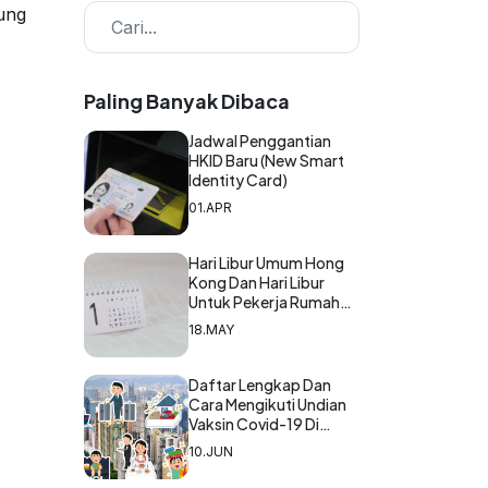
dung
Paling Banyak Dibaca
Jadwal Penggantian
HKID Baru (New Smart
Identity Card)
01.APR
Hari Libur Umum Hong
Kong Dan Hari Libur
Untuk Pekerja Rumah
Tangga Asing Di Hong
18.MAY
Kong Untuk Tahun 2023
& 2024
Daftar Lengkap Dan
Cara Mengikuti Undian
Vaksin Covid-19 Di
Hong Kong (Diperbarui
10.JUN
16 September 2021)