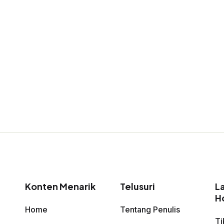
Konten Menarik
Telusuri
L
H
Home
Tentang Penulis
Ti