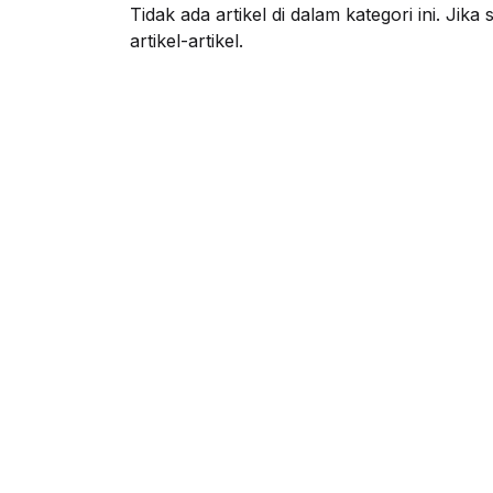
Tidak ada artikel di dalam kategori ini. Ji
artikel-artikel.