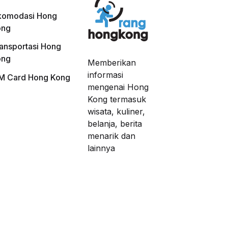
komodasi Hong
ong
ansportasi Hong
ong
Memberikan
informasi
M Card Hong Kong
mengenai Hong
Kong termasuk
wisata, kuliner,
belanja, berita
menarik dan
lainnya