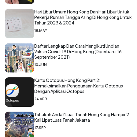
Hari Libur Umum Hong Kong Dan Hari Libur Untuk
Pekerja Rumah Tangga Asing Di Hong Kong Untuk
Tahun 2023 & 2024
18.MAY
Daftar Lengkap Dan Cara Mengikuti Undian
Vaksin Covid-19 Di Hong Kong (Diperbarui 16
September 2021)
10.JUN
Kartu Octopus Hong Kong Part 2:
Memaksimalkan Penggunaan Kartu Octopus
Dengan Aplikasi Octopus
24.APR
Tahukah Anda? Luas Tanah Hong Kong Hampir 2
Kali Lipat Luas Tanah Jakarta
17.SEP