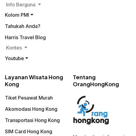
Info Berguna
Kolom PMI
Tahukah Anda?
Harris Travel Blog
Kontes
Youtube
Layanan Wisata Hong
Tentang
Kong
OrangHongKong
Tiket Pesawat Murah
Akomodasi Hong Kong
Transportasi Hong Kong
SIM Card Hong Kong