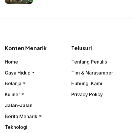
Konten Menarik
Telusuri
Home
Tentang Penulis
Gaya Hidup
Tim & Narasumber
Belanja
Hubungi Kami
Kuliner
Privacy Policy
Jalan-Jalan
Berita Menarik
Teknologi