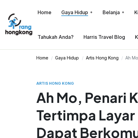
Home
Gaya Hidup
Belanja
K
Tahukah Anda?
Harris Travel Blog
K
Home
Gaya Hidup
Artis Hong Kong
Ah Mo
ARTIS HONG KONG
Ah Mo, Penari 
Tertimpa Layar
Dapat Berkomu