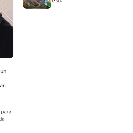
17.SEP
mun
gan
 para
da