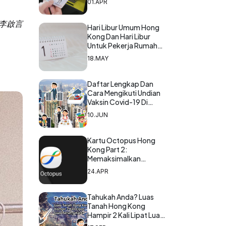
01.APR
in 李啟言
Hari Libur Umum Hong
Kong Dan Hari Libur
Untuk Pekerja Rumah
Tangga Asing Di Hong
18.MAY
Kong Untuk Tahun 2023
& 2024
Daftar Lengkap Dan
Cara Mengikuti Undian
Vaksin Covid-19 Di
Hong Kong (Diperbarui
10.JUN
16 September 2021)
Kartu Octopus Hong
Kong Part 2:
Memaksimalkan
Penggunaan Kartu
24.APR
Octopus Dengan
Aplikasi Octopus
Tahukah Anda? Luas
Tanah Hong Kong
Hampir 2 Kali Lipat Luas
Tanah Jakarta