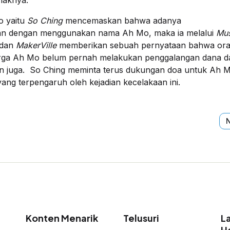
o yaitu
So Ching
mencemaskan bahwa adanya
an dengan menggunakan nama Ah Mo, maka ia melalui
Mus
dan
MakerVille
memberikan sebuah pernyataan bahwa or
arga Ah Mo belum pernah melakukan penggalangan dana d
n juga. So Ching meminta terus dukungan doa untuk Ah 
ang terpengaruh oleh kejadian kecelakaan ini.
N
N
Konten Menarik
Telusuri
L
H