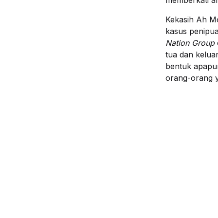
Kekasih Ah M
kasus penipu
Nation Group
tua dan kelu
bentuk apapu
orang-orang y