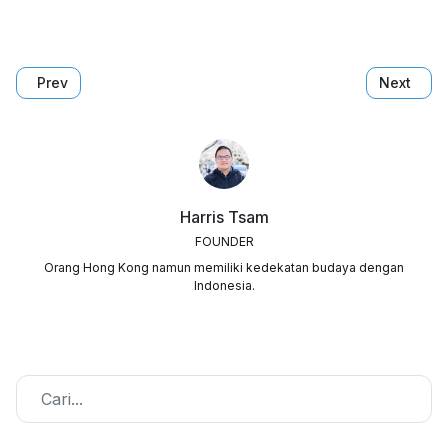
Previous article: Suara Majikan: Cerita Seorang Majikan
Next arti
Prev
Next
Harris Tsam
FOUNDER
Orang Hong Kong namun memiliki kedekatan budaya dengan
Indonesia.