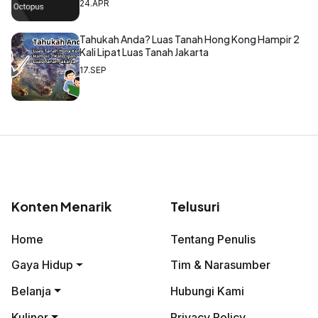
24.APR
Tahukah Anda? Luas Tanah Hong Kong Hampir 2
Kali Lipat Luas Tanah Jakarta
17.SEP
Konten Menarik
Telusuri
Home
Tentang Penulis
Gaya Hidup
Tim & Narasumber
Belanja
Hubungi Kami
Kuliner
Privacy Policy