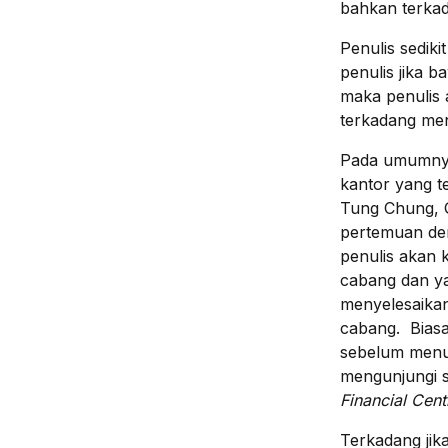
bahkan terka
Penulis sedik
penulis jika 
maka penulis
terkadang men
Pada umumnya 
kantor yang t
Tung Chung, Q
pertemuan de
penulis akan 
cabang dan y
menyelesaikan
cabang. Biasa
sebelum menuj
mengunjungi s
Financial Cent
Terkadang jik