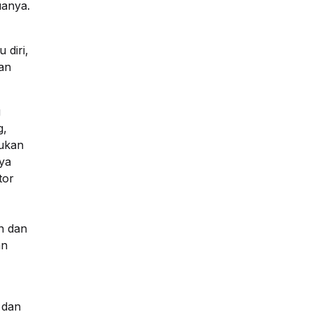
uanya.
 diri,
an
g
g,
kukan
ya
tor
n dan
an
 dan