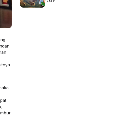
17.SEP
ong
angan
rah
utnya
 maka
pat
k,
embur,