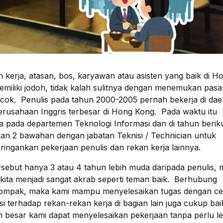
 kerja, atasan, bos, karyawan atau asisten yang baik di H
miliki jodoh, tidak kalah sulitnya dengan menemukan pas
cok. Penulis pada tahun 2000-2005 pernah bekerja di dae
perusahaan Inggris terbesar di Hong Kong. Pada waktu itu
ja pada departemen Teknologi Informasi dan di tahun berik
ikan 2 bawahan dengan jabatan Teknisi / Technician untuk
ngankan pekerjaan penulis dan rekan kerja lainnya.
sebut hanya 3 atau 4 tahun lebih muda daripada penulis,
kita menjadi sangat akrab seperti teman baik. Berhubung
kompak, maka kami mampu menyelesaikan tugas dengan ce
i terhadap rekan-rekan kerja di bagian lain juga cukup bai
 besar kami dapat menyelesaikan pekerjaan tanpa perlu l