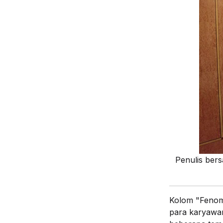
Penulis ber
Kolom "Fenome
para karyawan