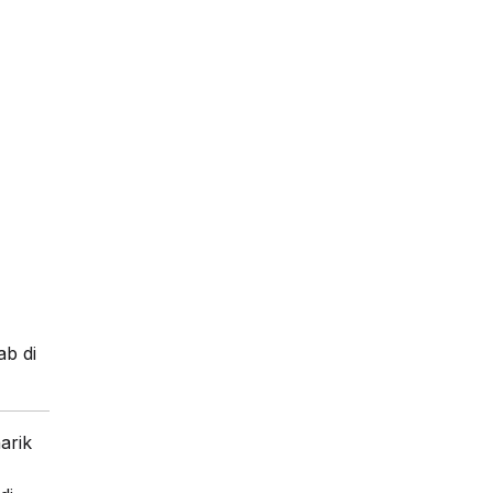
b di
arik