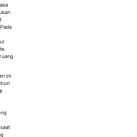
maka
kukan
t
 Pada
ul
te.
 ruang
n ini
tahun
i
ong
 saat
ng