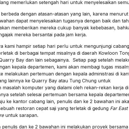
dang memerlukan setengah hari untuk menyelesaikan sem
it berbeda dengan atasan-atasan yang lain, karena menurut
bawahan dapat menyelesaikan tugasnya dengan baik dan tahu
 akan memberikan mereka cukup banyak kebebasan, bahk
gajak mereka bersantai pada jam kerja.
kami hampir setiap hari perlu untuk mengunjungi caban
erletak di berbagai tempat misalnya di daerah Kowloon Ton
uarry Bay dan lain sebagainya. Setiap pagi setelah mela
ngan kepala departemen, kami akan membagi tugas misaln
ke melakukan pertemuan dengan kepala administrasi di kan
ang lainnya ke Quarry Bay atau Tung Chung untuk
 masalah komputer yang dialami oleh rekan-rekan kerja di
nya setelah selesai pertemuan bersama kepala departeme
u ke kantor cabang lain, penulis dan ke 2 bawahan ini ak
ebuah restoran cepat saji yang terletak di gedung
Far East
re
untuk sarapan.
a penulis dan ke 2 bawahan ini melakukan proyek bersama