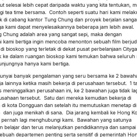
ut selesai lebih cepat daripada waktu yang kita tentukan, 
gi tea time bersama. Contoh seperti suatu hari kami mela
 di cabang kantor Tung Chung dan proyek berjalan sanga
ga kami dapat menyelesaikannya beberapa jam lebih awal.
g Chung adalah area yang sangat sepi, maka dengan
i kami bertiga ingin mencoba menonton sebuah film berjud
di bioskop yang terletak di dekat pusat perbelanjaan Cityga
k ke dalam ruangan bioskop kami temukan bahwa seluruh
njungnya hanya kami bertiga.
unyai banyak pengalaman yang seru bersama ke 2 bawaha
ja lainnya ketika masih bekerja di perusahaan tersebut. 1 
s meninggalkan perusahaan ini, ke 2 bawahan juga tidak lag
rusahaan tersebut. Satu dari mereka kemudian bekerja di
 di kota Dongguan dan setelah itu memutuskan menetap di
 dan juga menikah di sana. Dia jarang kembali ke Hong K
k pernah lagi menghubungi kami. Bawahan yang satunya
jin belajar dan terus melanjutkan pendidikannya dan sampai
 sebuah departemen penting serta sensitif di pemerintah Ho