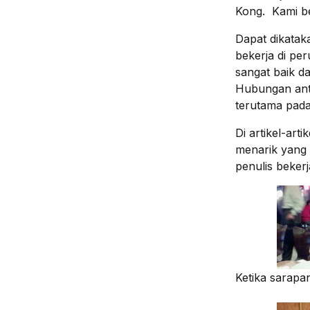
Kong. Kami b
Dapat dikatak
bekerja di pe
sangat baik d
Hubungan anta
terutama pada
Di artikel-art
menarik yang 
penulis bekerj
Ketika sarapa