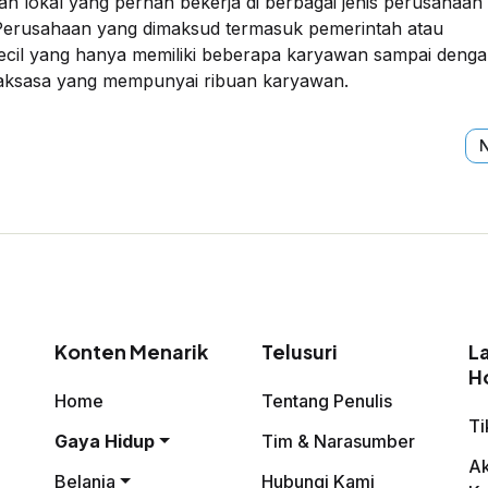
n lokal yang pernah bekerja di berbagai jenis perusahaan 
erusahaan yang dimaksud termasuk pemerintah atau
cil yang hanya memiliki beberapa karyawan sampai deng
aksasa yang mempunyai ribuan karyawan.
icle: Fenomena Kerja +852! #11 Seorang Kepala Departemen Seri
N
N
Konten Menarik
Telusuri
L
H
Home
Tentang Penulis
Ti
Gaya Hidup
Tim & Narasumber
A
Belanja
Hubungi Kami