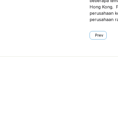
beberapa tema
Hong Kong. P
perusahaan ke
perusahaan r
Previous art
Prev