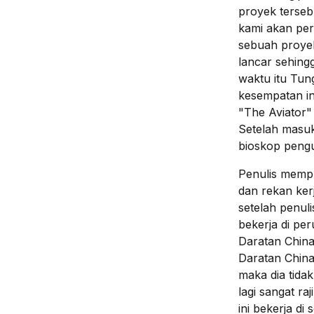
proyek terseb
kami akan per
sebuah proyek
lancar sehing
waktu itu Tun
kesempatan in
"The Aviator" 
Setelah masu
bioskop pengu
Penulis memp
dan rekan ker
setelah penuli
bekerja di pe
Daratan China
Daratan China
maka dia tida
lagi sangat ra
ini bekerja di