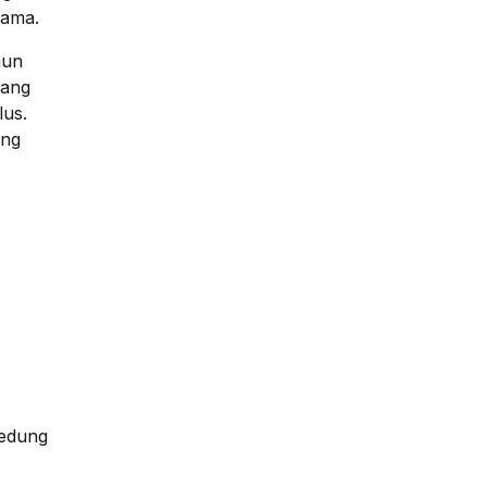
sama.
hun
yang
lus.
ong
gedung