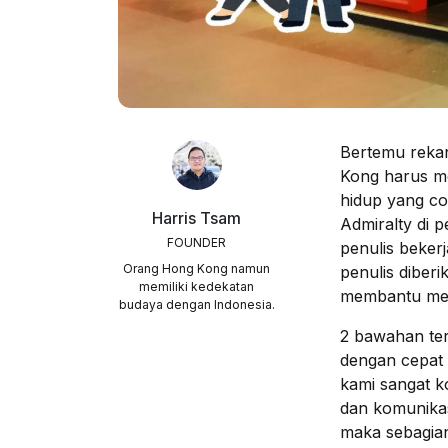
Bertemu rekan
Kong harus me
hidup yang co
Harris Tsam
Admiralty di 
FOUNDER
penulis beker
Orang Hong Kong namun
penulis diber
memiliki kedekatan
membantu meri
budaya dengan Indonesia.
2 bawahan ter
dengan cepat 
kami sangat 
dan komunikas
maka sebagian