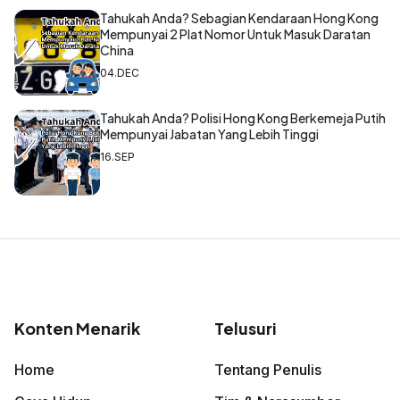
Tahukah Anda? Sebagian Kendaraan Hong Kong
Mempunyai 2 Plat Nomor Untuk Masuk Daratan
China
04.DEC
Tahukah Anda? Polisi Hong Kong Berkemeja Putih
Mempunyai Jabatan Yang Lebih Tinggi
16.SEP
Konten Menarik
Telusuri
Home
Tentang Penulis