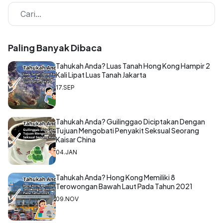
Paling Banyak Dibaca
Tahukah Anda? Luas Tanah Hong Kong Hampir 2
Kali Lipat Luas Tanah Jakarta
17.SEP
Tahukah Anda? Guilinggao Diciptakan Dengan
Tujuan Mengobati Penyakit Seksual Seorang
Kaisar China
04.JAN
Tahukah Anda? Hong Kong Memiliki 8
Terowongan Bawah Laut Pada Tahun 2021
09.NOV