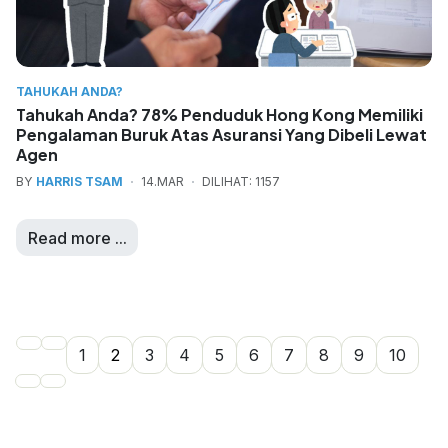
TAHUKAH ANDA?
Tahukah Anda? 78% Penduduk Hong Kong Memiliki
Pengalaman Buruk Atas Asuransi Yang Dibeli Lewat
Agen
BY
HARRIS TSAM
14.MAR
DILIHAT: 1157
Read more ...
1
2
3
4
5
6
7
8
9
10